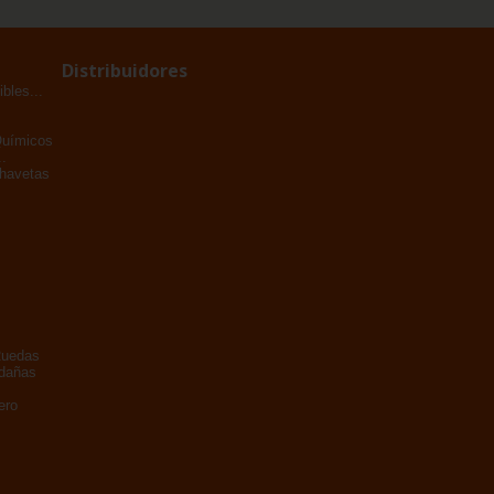
Distribuidores
bles...
Químicos
.
Chavetas
Ruedas
adañas
ero