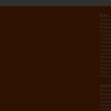
Echo
Cortado
Motosie
Podador
Motogu
Soplad
Tritura
Cortace
Herrami
Fumiga
Pulveri
Motocul
Chipead
Hoyado
Taladro
Aceite
Esparci
Shin
Motosie
Motogu
Herrami
Soplad
Cortace
Pulveri