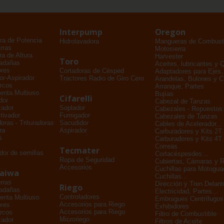
Interpump
Oregon
ra de Potencia
Hidrolavadora
Mangueras de Combusti
rras
Motosierra
a de Altura
Harvester
Toro
adañas
Aceites, lubricantes y 
ores
Cortadoras de Césped
Adaptadores para Ejes..
dor-Aspirador
Tractores Radio de Giro Cero
Arandelas, Bulones y 
rcos
Arranque, Partes
enta Multiuso
Bujías
Cifarelli
dor
Cabezal de Tanzas
zador
Soplador
Cabezales - Repuestos
tivador
Fumigador
Cabezales de Tanzas
oras - Trituradoras
Sacudidor
Cables de Acelerador...
ra
Aspirador
Carburadores y Kits 2T
s
Carburadores y Kits 4T
Correas
Tecmater
dor de semillas
Cortacéspesdes...
Ropa de Seguridad
Cubiertas, Cámaras y 
Accesorios
Cuchillas para Motogu
daiwa
Cuchillas...
rras
Dirección y Tren Delant
Riego
adañas
Electricidad, Partes...
Controladores
enta Multiuso
Embragues Centrífugos
Accesorios para Riego
ores
Exhibidores
Accesorios para Riego
rcos
Filtro de Combustible
Microriego
zador
Filtros de Aceite