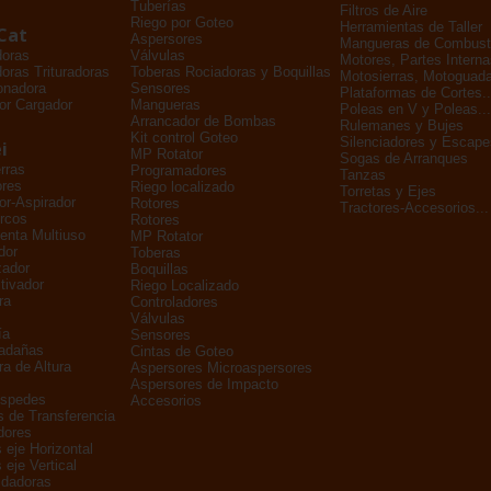
Tuberías
Filtros de Aire
Riego por Goteo
Herramientas de Taller
Cat
Aspersores
Mangueras de Combusti
doras
Válvulas
Motores, Partes Interna
oras Trituradoras
Toberas Rociadoras y Boquillas
Motosierras, Motoguada
onadora
Sensores
Plataformas de Cortes..
or Cargador
Mangueras
Poleas en V y Poleas...
Arrancador de Bombas
Rulemanes y Bujes
Kit control Goteo
Silenciadores y Escape
i
MP Rotator
Sogas de Arranques
rras
Programadores
Tanzas
ores
Riego localizado
Torretas y Ejes
dor-Aspirador
Rotores
Tractores-Accesorios...
rcos
Rotores
enta Multiuso
MP Rotator
dor
Toberas
zador
Boquillas
tivador
Riego Localizado
ra
Controladores
Válvulas
ía
Sensores
adañas
Cintas de Goteo
a de Altura
Aspersores Microaspersores
Aspersores de Impacto
éspedes
Accesorios
s de Transferencia
dores
 eje Horizontal
 eje Vertical
ldadoras