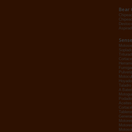
Bear 
Chipea
Chipead
Destoc
Aspirad
Sense
Motosie
Soplad
Tritura
Cortace
Herrami
Fumiga
Pulveri
Motocul
Hoyado
Taladro
A Bater
Motogu
Podador
Aceites
Cortac
Tablero
Genera
Motores
Motores
Motoso