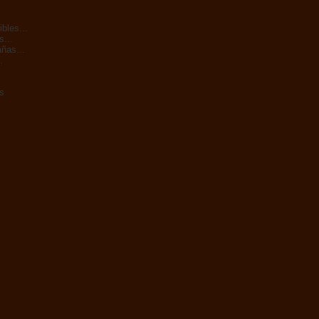
bles...
s...
ñas...
.
s