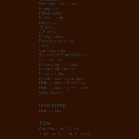
Herramienta Multiuso
Fumigador
Pulverizador
Motocultivador
Hoyadora
Taladro
A Batería
Motoguadañas
Podadora de Altura
Aceites
Cortacéspedes
Tableros de Transferencia
Generadores
Motores eje Horizontal
Motores eje Vertical
Motosoldadoras
Motobombas Centrífugas
Hidrolavadoras Eléctricas
Hidrolavadoras a Explosión
Construcción
Interpump
Hidrolavadora
Toro
Cortadoras de Césped
Tractores Radio de Giro Cero