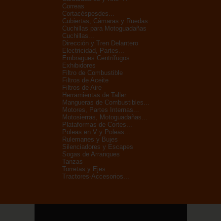
Correas
Cortacéspesdes...
Cubiertas, Cámaras y Ruedas
Cuchillas para Motoguadañas
Cuchillas...
Dirección y Tren Delantero
Electricidad, Partes...
Embragues Centrífugos
Exhibidores
Filtro de Combustible
Filtros de Aceite
Filtros de Aire
Herramientas de Taller
Mangueras de Combustibles...
Motores, Partes Internas...
Motosierras, Motoguadañas...
Plataformas de Cortes...
Poleas en V y Poleas...
Rulemanes y Bujes
Silenciadores y Escapes
Sogas de Arranques
Tanzas
Torretas y Ejes
Tractores-Accesorios...