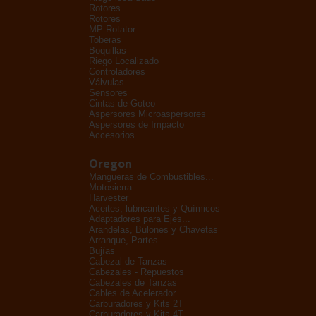
Rotores
Rotores
MP Rotator
Toberas
Boquillas
Riego Localizado
Controladores
Válvulas
Sensores
Cintas de Goteo
Aspersores Microaspersores
Aspersores de Impacto
Accesorios
Oregon
Mangueras de Combustibles...
Motosierra
Harvester
Aceites, lubricantes y Químicos
Adaptadores para Ejes...
Arandelas, Bulones y Chavetas
Arranque, Partes
Bujías
Cabezal de Tanzas
Cabezales - Repuestos
Cabezales de Tanzas
Cables de Acelerador...
Carburadores y Kits 2T
Carburadores y Kits 4T