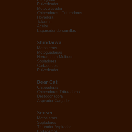
Pulverizador
Motocultivador
Chipeadoras - Trituradoras
Hoyadora
Taladros
Aceite
Esparcidor de semillas
Shindaiwa
Motosierras
Motoguadañas
Herramienta Multiuso
Sopladores
Cortacercos
Pulverizador
Bear Cat
Chipeadoras
Chipeadoras Trituradoras
Destoconadora
Aspirador Cargador
Sensei
Motosierras
Sopladores
Triturador-Aspirador
Cortacercos