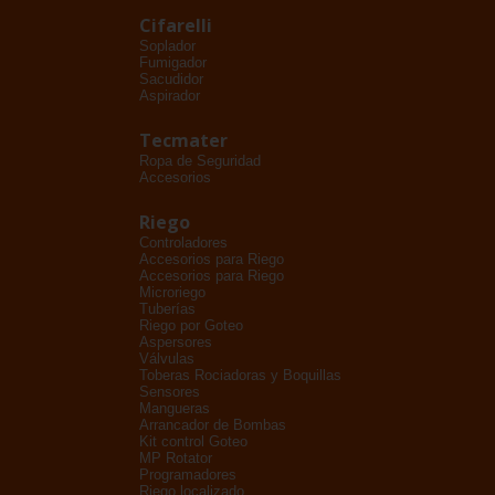
Cifarelli
Soplador
Fumigador
Sacudidor
Aspirador
Tecmater
Ropa de Seguridad
Accesorios
Riego
Controladores
Accesorios para Riego
Accesorios para Riego
Microriego
Tuberías
Riego por Goteo
Aspersores
Válvulas
Toberas Rociadoras y Boquillas
Sensores
Mangueras
Arrancador de Bombas
Kit control Goteo
MP Rotator
Programadores
Riego localizado