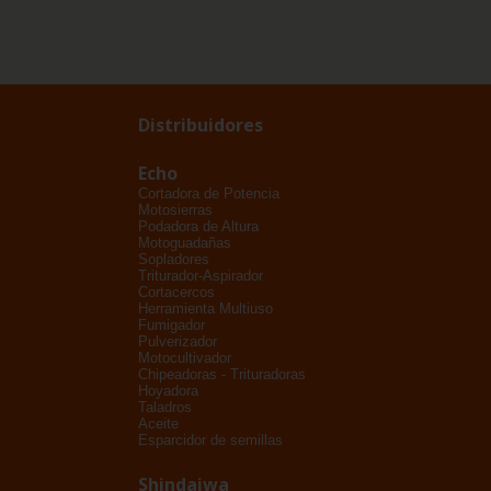
Distribuidores
Echo
Cortadora de Potencia
Motosierras
Podadora de Altura
Motoguadañas
Sopladores
Triturador-Aspirador
Cortacercos
Herramienta Multiuso
Fumigador
Pulverizador
Motocultivador
Chipeadoras - Trituradoras
Hoyadora
Taladros
Aceite
Esparcidor de semillas
Shindaiwa