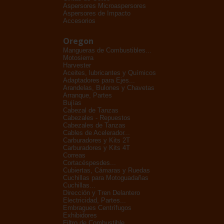
Aspersores Microaspersores
Aspersores de Impacto
Accesorios
Oregon
Mangueras de Combustibles...
Motosierra
Harvester
Aceites, lubricantes y Químicos
Adaptadores para Ejes...
Arandelas, Bulones y Chavetas
Arranque, Partes
Bujías
Cabezal de Tanzas
Cabezales - Repuestos
Cabezales de Tanzas
Cables de Acelerador...
Carburadores y Kits 2T
Carburadores y Kits 4T
Correas
Cortacéspesdes...
Cubiertas, Cámaras y Ruedas
Cuchillas para Motoguadañas
Cuchillas...
Dirección y Tren Delantero
Electricidad, Partes...
Embragues Centrífugos
Exhibidores
Filtro de Combustible