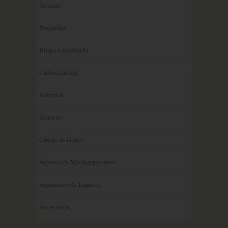
Toberas
Boquillas
Riego Localizado
Controladores
Válvulas
Sensores
Cintas de Goteo
Aspersores Microaspersores
Aspersores de Impacto
Accesorios