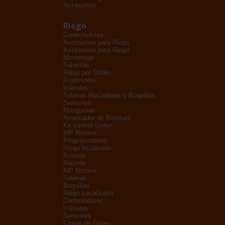
Accesorios
Riego
Controladores
Accesorios para Riego
Accesorios para Riego
Microriego
Tuberías
Riego por Goteo
Aspersores
Válvulas
Toberas Rociadoras y Boquillas
Sensores
Mangueras
Arrancador de Bombas
Kit control Goteo
MP Rotator
Programadores
Riego localizado
Rotores
Rotores
MP Rotator
Toberas
Boquillas
Riego Localizado
Controladores
Válvulas
Sensores
Cintas de Goteo