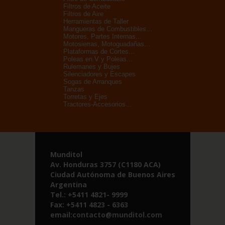
Filtros de Aceite
Filtros de Aire
Herramientas de Taller
Mangueras de Combustibles...
Motores, Partes Internas...
Motosierras, Motoguadañas...
Plataformas de Cortes...
Poleas en V y Poleas...
Rulemanes y Bujes
Silenciadores y Escapes
Sogas de Arranques
Tanzas
Torretas y Ejes
Tractores-Accesorios...
Munditol
Av. Honduras 3757 (C1180 ACA)
Ciudad Autónoma de Buenos Aires
Argentina
Tel.: +5411 4821- 9999
Fax: +5411 4823 - 6363
email:
contacto@munditol.com