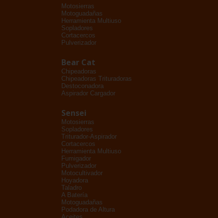
Motosierras
Motoguadañas
Herramienta Multiuso
Sopladores
Cortacercos
Pulverizador
Bear Cat
Chipeadoras
Chipeadoras Trituradoras
Destoconadora
Aspirador Cargador
Sensei
Motosierras
Sopladores
Triturador-Aspirador
Cortacercos
Herramienta Multiuso
Fumigador
Pulverizador
Motocultivador
Hoyadora
Taladro
A Batería
Motoguadañas
Podadora de Altura
Aceites