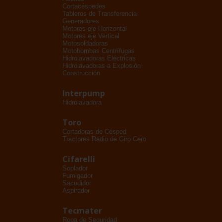
Cortacéspedes
Tableros de Transferencia
Generadores
Motores eje Horizontal
Motores eje Vertical
Motosoldadoras
Motobombas Centrífugas
Hidrolavadoras Eléctricas
Hidrolavadoras a Explosión
Construcción
Interpump
Hidrolavadora
Toro
Cortadoras de Césped
Tractores Radio de Giro Cero
Cifarelli
Soplador
Fumigador
Sacudidor
Aspirador
Tecmater
Ropa de Seguridad