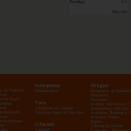
Peso (kg.):
15.4
Más info
Interpump
Oregon
ra de Potencia
Hidrolavadora
Mangueras de Combusti
rras
Motosierra
a de Altura
Harvester
Toro
adañas
Aceites, lubricantes y 
ores
Cortadoras de Césped
Adaptadores para Ejes..
dor-Aspirador
Tractores Radio de Giro Cero
Arandelas, Bulones y 
rcos
Arranque, Partes
enta Multiuso
Bujías
Cifarelli
dor
Cabezal de Tanzas
zador
Soplador
Cabezales - Repuestos