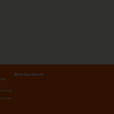
Distribuidores
bles...
Químicos
.
Chavetas