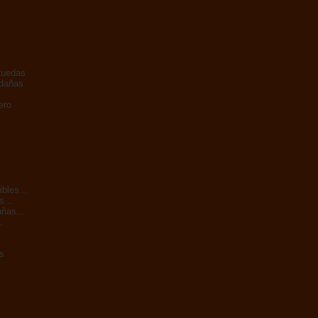
Ruedas
adañas
ero
bles...
s...
ñas...
.
s