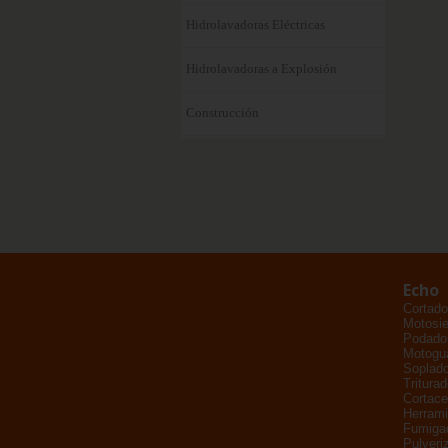
Hidrolavadoras Eléctricas
Hidrolavadoras a Explosión
Construcción
Echo
Cortado
Motosie
Podador
Motogu
Soplad
Tritura
Cortace
Herrami
Fumiga
Pulveri