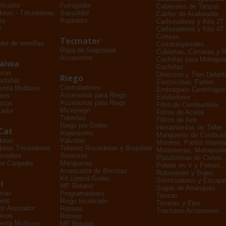
tivador
Fumigador
Cabezales de Tanzas
oras - Trituradoras
Sacudidor
Cables de Acelerador...
ra
Aspirador
Carburadores y Kits 2T
s
Carburadores y Kits 4T
Correas
Tecmater
dor de semillas
Cortacéspesdes...
Ropa de Seguridad
Cubiertas, Cámaras y 
Accesorios
Cuchillas para Motogu
daiwa
Cuchillas...
rras
Dirección y Tren Delant
Riego
adañas
Electricidad, Partes...
Controladores
enta Multiuso
Embragues Centrífugos
Accesorios para Riego
ores
Exhibidores
Accesorios para Riego
rcos
Filtro de Combustible
Microriego
zador
Filtros de Aceite
Tuberías
Filtros de Aire
Riego por Goteo
Herramientas de Taller
Cat
Aspersores
Mangueras de Combusti
doras
Válvulas
Motores, Partes Interna
oras Trituradoras
Toberas Rociadoras y Boquillas
Motosierras, Motoguada
onadora
Sensores
Plataformas de Cortes..
or Cargador
Mangueras
Poleas en V y Poleas...
Arrancador de Bombas
Rulemanes y Bujes
Kit control Goteo
Silenciadores y Escape
i
MP Rotator
Sogas de Arranques
rras
Programadores
Tanzas
ores
Riego localizado
Torretas y Ejes
dor-Aspirador
Rotores
Tractores-Accesorios...
rcos
Rotores
enta Multiuso
MP Rotator