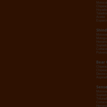
Motocul
Chipead
Hoyado
Taladro
Aceite
Esparci
Shin
Motosie
Motogu
Herrami
Soplad
Cortace
Pulveri
Bear 
Chipea
Chipead
Destoc
Aspirad
Sense
Motosie
Soplad
Tritura
Cortace
Herrami