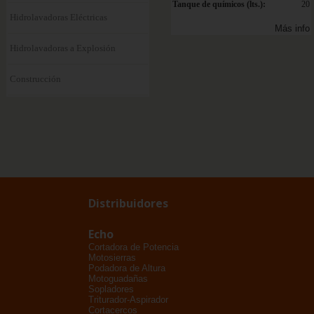
Tanque de químicos (lts.):
20
Hidrolavadoras Eléctricas
Más info
Hidrolavadoras a Explosión
Construcción
Distribuidores
Echo
Cortadora de Potencia
Motosierras
Podadora de Altura
Motoguadañas
Sopladores
Triturador-Aspirador
Cortacercos