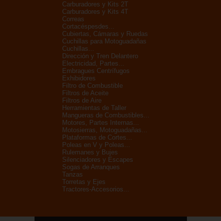
Carburadores y Kits 2T
Carburadores y Kits 4T
Correas
Cortacéspesdes...
Cubiertas, Cámaras y Ruedas
Cuchillas para Motoguadañas
Cuchillas...
Dirección y Tren Delantero
Electricidad, Partes...
Embragues Centrífugos
Exhibidores
Filtro de Combustible
Filtros de Aceite
Filtros de Aire
Herramientas de Taller
Mangueras de Combustibles...
Motores, Partes Internas...
Motosierras, Motoguadañas...
Plataformas de Cortes...
Poleas en V y Poleas...
Rulemanes y Bujes
Silenciadores y Escapes
Sogas de Arranques
Tanzas
Torretas y Ejes
Tractores-Accesorios...