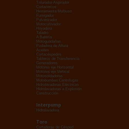
Triturador-Aspirador
Cortacercos
Herramienta Multiuso
Fumigador
Pulverizador
Motocultivador
Hoyadora
Taladro
A Batería
Motoguadañas
Podadora de Altura
Aceites
Cortacéspedes
Tableros de Transferencia
Generadores
Motores eje Horizontal
Motores eje Vertical
Motosoldadoras
Motobombas Centrífugas
Hidrolavadoras Eléctricas
Hidrolavadoras a Explosión
Construcción
Interpump
Hidrolavadora
Toro
Cortadoras de Césped