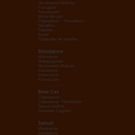
Herramienta Multiuso
Fumigador
Pulverizador
Motocultivador
Chipeadoras - Trituradoras
Hoyadora
Taladros
Aceite
Esparcidor de semillas
Shindaiwa
Motosierras
Motoguadañas
Herramienta Multiuso
Sopladores
Cortacercos
Pulverizador
Bear Cat
Chipeadoras
Chipeadoras Trituradoras
Destoconadora
Aspirador Cargador
Sensei
Motosierras
Sopladores