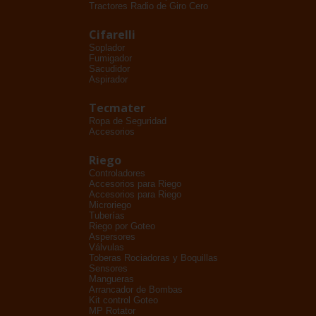
Tractores Radio de Giro Cero
Cifarelli
Soplador
Fumigador
Sacudidor
Aspirador
Tecmater
Ropa de Seguridad
Accesorios
Riego
Controladores
Accesorios para Riego
Accesorios para Riego
Microriego
Tuberías
Riego por Goteo
Aspersores
Válvulas
Toberas Rociadoras y Boquillas
Sensores
Mangueras
Arrancador de Bombas
Kit control Goteo
MP Rotator