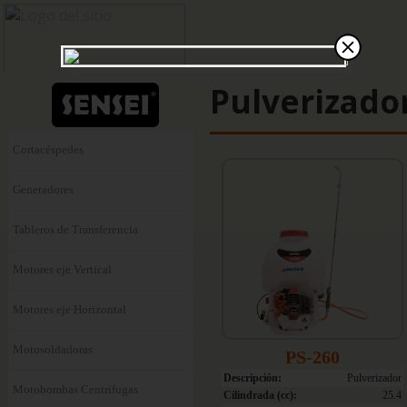
Pulverizado
Cortacéspedes
Generadores
Tableros de Transferencia
Motores eje Vertical
Motores eje Horizontal
Motosoldadoras
PS-260
Descripción:
Pulverizador
Motobombas Centrífugas
Cilindrada (cc):
25.4