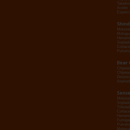
Taladro
Aceite
Esparci
Shin
Motosie
Motogu
Herrami
Soplad
Cortace
Pulveri
Bear 
Chipea
Chipead
Destoc
Aspirad
Sense
Motosie
Soplad
Tritura
Cortace
Herrami
Fumiga
Pulveri
Motocul