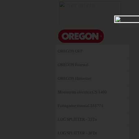
Noso
OREGON OEP
OREGON Forestal
OREGON Harvester
Motosierra eléctrica CS-1400
Fumigador manual 518771
LOG SPLITTER - 25Tn.
LOG SPLITTER - 30Tn.