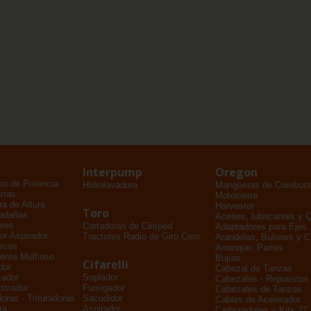
Interpump
Oregon
ra de Potencia
Hidrolavadora
Mangueras de Combusti
rras
Motosierra
a de Altura
Harvester
Toro
adañas
Aceites, lubricantes y 
ores
Cortadoras de Césped
Adaptadores para Ejes..
dor-Aspirador
Tractores Radio de Giro Cero
Arandelas, Bulones y 
rcos
Arranque, Partes
enta Multiuso
Bujías
Cifarelli
dor
Cabezal de Tanzas
zador
Soplador
Cabezales - Repuestos
tivador
Fumigador
Cabezales de Tanzas
oras - Trituradoras
Sacudidor
Cables de Acelerador...
ra
Aspirador
Carburadores y Kits 2T