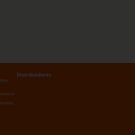
Distribuidores
bles...
Químicos
.
Chavetas