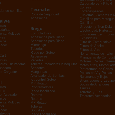
s
Carburadores y Kits 4T
Correas
Tecmater
dor de semillas
Cortacéspesdes...
Ropa de Seguridad
Cubiertas, Cámaras y 
Accesorios
Cuchillas para Motogu
daiwa
Cuchillas...
rras
Dirección y Tren Delant
Riego
adañas
Electricidad, Partes...
Controladores
enta Multiuso
Embragues Centrífugos
Accesorios para Riego
ores
Exhibidores
Accesorios para Riego
rcos
Filtro de Combustible
Microriego
zador
Filtros de Aceite
Tuberías
Filtros de Aire
Riego por Goteo
Herramientas de Taller
Cat
Aspersores
Mangueras de Combusti
doras
Válvulas
Motores, Partes Interna
oras Trituradoras
Toberas Rociadoras y Boquillas
Motosierras, Motoguada
onadora
Sensores
Plataformas de Cortes..
or Cargador
Mangueras
Poleas en V y Poleas...
Arrancador de Bombas
Rulemanes y Bujes
Kit control Goteo
Silenciadores y Escape
i
MP Rotator
Sogas de Arranques
rras
Programadores
Tanzas
ores
Riego localizado
Torretas y Ejes
dor-Aspirador
Rotores
Tractores-Accesorios...
rcos
Rotores
enta Multiuso
MP Rotator
dor
Toberas
zador
Boquillas
tivador
Riego Localizado