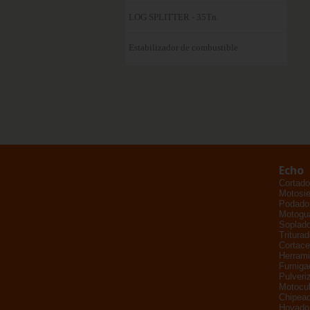
LOG SPLITTER - 35Tn.
Estabilizador de combustible
Echo
Cortado
Motosie
Podador
Motogu
Soplad
Tritura
Cortace
Herrami
Fumiga
Pulveri
Motocul
Chipead
Hoyado