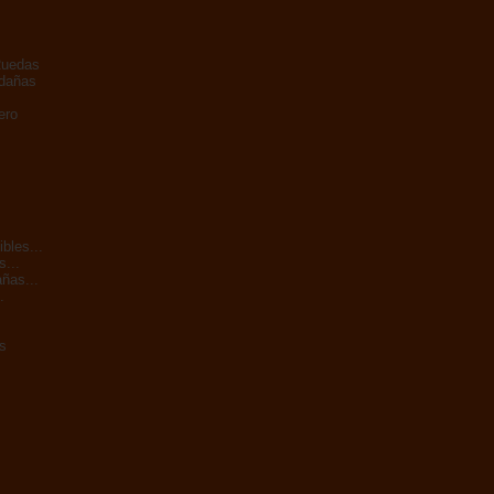
Ruedas
adañas
ero
bles...
s...
ñas...
.
s