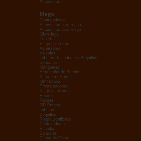
Accesorios
Riego
Controladores
Accesorios para Riego
Accesorios para Riego
Microriego
Tuberías
Riego por Goteo
Aspersores
Válvulas
Toberas Rociadoras y Boquillas
Sensores
Mangueras
Arrancador de Bombas
Kit control Goteo
MP Rotator
Programadores
Riego localizado
Rotores
Rotores
MP Rotator
Toberas
Boquillas
Riego Localizado
Controladores
Válvulas
Sensores
Cintas de Goteo