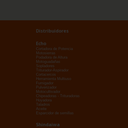
Distribuidores
Echo
Cortadora de Potencia
Motosierras
Podadora de Altura
Motoguadañas
Sopladores
Triturador-Aspirador
Cortacercos
Herramienta Multiuso
Fumigador
Pulverizador
Motocultivador
Chipeadoras - Trituradoras
Hoyadora
Taladros
Aceite
Esparcidor de semillas
Shindaiwa