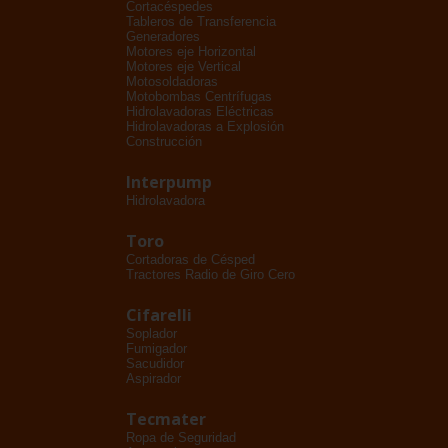
Cortacéspedes
Tableros de Transferencia
Generadores
Motores eje Horizontal
Motores eje Vertical
Motosoldadoras
Motobombas Centrífugas
Hidrolavadoras Eléctricas
Hidrolavadoras a Explosión
Construcción
Interpump
Hidrolavadora
Toro
Cortadoras de Césped
Tractores Radio de Giro Cero
Cifarelli
Soplador
Fumigador
Sacudidor
Aspirador
Tecmater
Ropa de Seguridad