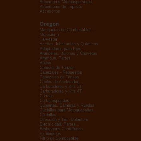
Aspersores Microaspersores
Aspersores de Impacto
Accesorios
Oregon
Mangueras de Combustibles...
Motosierra
Harvester
Aceites, lubricantes y Químicos
Adaptadores para Ejes...
Arandelas, Bulones y Chavetas
Arranque, Partes
Bujías
Cabezal de Tanzas
Cabezales - Repuestos
Cabezales de Tanzas
Cables de Acelerador...
Carburadores y Kits 2T
Carburadores y Kits 4T
Correas
Cortacéspesdes...
Cubiertas, Cámaras y Ruedas
Cuchillas para Motoguadañas
Cuchillas...
Dirección y Tren Delantero
Electricidad, Partes...
Embragues Centrífugos
Exhibidores
Filtro de Combustible