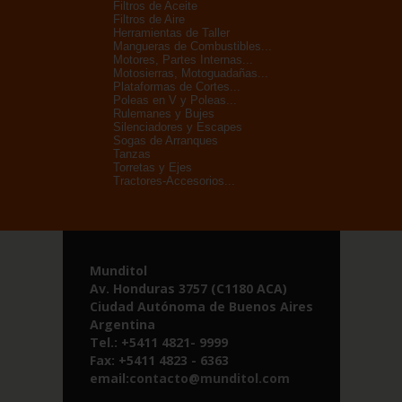
Filtros de Aceite
Filtros de Aire
Herramientas de Taller
Mangueras de Combustibles...
Motores, Partes Internas...
Motosierras, Motoguadañas...
Plataformas de Cortes...
Poleas en V y Poleas...
Rulemanes y Bujes
Silenciadores y Escapes
Sogas de Arranques
Tanzas
Torretas y Ejes
Tractores-Accesorios...
Munditol
Av. Honduras 3757 (C1180 ACA)
Ciudad Autónoma de Buenos Aires
Argentina
Tel.: +5411 4821- 9999
Fax: +5411 4823 - 6363
email:
contacto@munditol.com