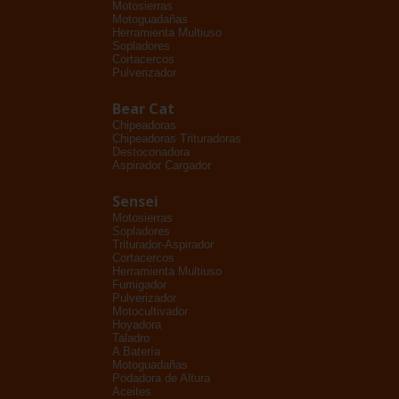
Motosierras
Motoguadañas
Herramienta Multiuso
Sopladores
Cortacercos
Pulverizador
Bear Cat
Chipeadoras
Chipeadoras Trituradoras
Destoconadora
Aspirador Cargador
Sensei
Motosierras
Sopladores
Triturador-Aspirador
Cortacercos
Herramienta Multiuso
Fumigador
Pulverizador
Motocultivador
Hoyadora
Taladro
A Batería
Motoguadañas
Podadora de Altura
Aceites