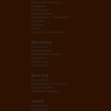
Herramienta Multiuso
Fumigador
Pulverizador
Motocultivador
Chipeadoras - Trituradoras
Hoyadora
Taladros
Aceite
Esparcidor de semillas
Shindaiwa
Motosierras
Motoguadañas
Herramienta Multiuso
Sopladores
Cortacercos
Pulverizador
Bear Cat
Chipeadoras
Chipeadoras Trituradoras
Destoconadora
Aspirador Cargador
Sensei
Motosierras
Sopladores