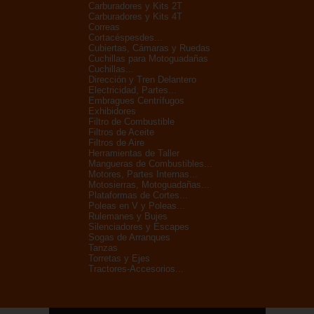
Carburadores y Kits 2T
Carburadores y Kits 4T
Correas
Cortacéspesdes...
Cubiertas, Cámaras y Ruedas
Cuchillas para Motoguadañas
Cuchillas...
Dirección y Tren Delantero
Electricidad, Partes...
Embragues Centrífugos
Exhibidores
Filtro de Combustible
Filtros de Aceite
Filtros de Aire
Herramientas de Taller
Mangueras de Combustibles...
Motores, Partes Internas...
Motosierras, Motoguadañas...
Plataformas de Cortes...
Poleas en V y Poleas...
Rulemanes y Bujes
Silenciadores y Escapes
Sogas de Arranques
Tanzas
Torretas y Ejes
Tractores-Accesorios...