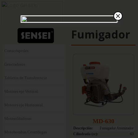
Fumigador
Cortacéspedes
Generadores
Tableros de Transferencia
Motores eje Vertical
Motores eje Horizontal
Motosoldadoras
MD-630
Descripción:
Fumigador Atomizador
Motobombas Centrífugas
Cilindrada (cc):
63