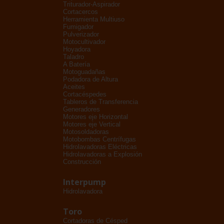
Triturador-Aspirador
Cortacercos
Herramienta Multiuso
Fumigador
Pulverizador
Motocultivador
Hoyadora
Taladro
A Batería
Motoguadañas
Podadora de Altura
Aceites
Cortacéspedes
Tableros de Transferencia
Generadores
Motores eje Horizontal
Motores eje Vertical
Motosoldadoras
Motobombas Centrífugas
Hidrolavadoras Eléctricas
Hidrolavadoras a Explosión
Construcción
Interpump
Hidrolavadora
Toro
Cortadoras de Césped