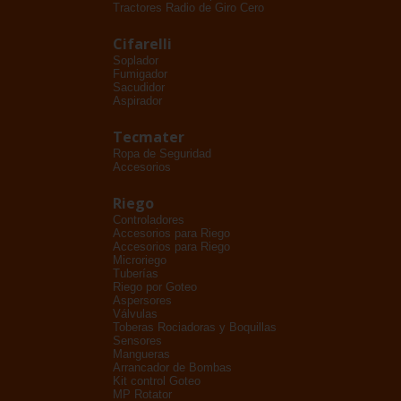
Tractores Radio de Giro Cero
Cifarelli
Soplador
Fumigador
Sacudidor
Aspirador
Tecmater
Ropa de Seguridad
Accesorios
Riego
Controladores
Accesorios para Riego
Accesorios para Riego
Microriego
Tuberías
Riego por Goteo
Aspersores
Válvulas
Toberas Rociadoras y Boquillas
Sensores
Mangueras
Arrancador de Bombas
Kit control Goteo
MP Rotator