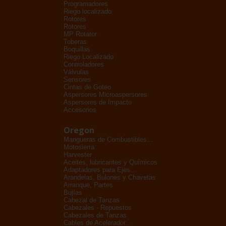
Programadores
Riego localizado
Rotores
Rotores
MP Rotator
Toberas
Boquillas
Riego Localizado
Controladores
Válvulas
Sensores
Cintas de Goteo
Aspersores Microaspersores
Aspersores de Impacto
Accesorios
Oregon
Mangueras de Combustibles...
Motosierra
Harvester
Aceites, lubricantes y Químicos
Adaptadores para Ejes...
Arandelas, Bulones y Chavetas
Arranque, Partes
Bujías
Cabezal de Tanzas
Cabezales - Repuestos
Cabezales de Tanzas
Cables de Acelerador...