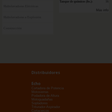
Tanque de químicos (lts.):
16
Hidrolavadoras Eléctricas
Más info
Hidrolavadoras a Explosión
Construcción
Distribuidores
Echo
Cortadora de Potencia
Motosierras
Podadora de Altura
Motoguadañas
Sopladores
Triturador-Aspirador
Cortacercos