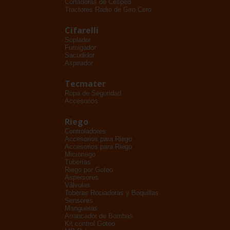
Cortadoras de Césped
Tractores Radio de Giro Cero
Cifarelli
Soplador
Fumigador
Sacudidor
Aspirador
Tecmater
Ropa de Seguridad
Accesorios
Riego
Controladores
Accesorios para Riego
Accesorios para Riego
Microriego
Tuberías
Riego por Goteo
Aspersores
Válvulas
Toberas Rociadoras y Boquillas
Sensores
Mangueras
Arrancador de Bombas
Kit control Goteo