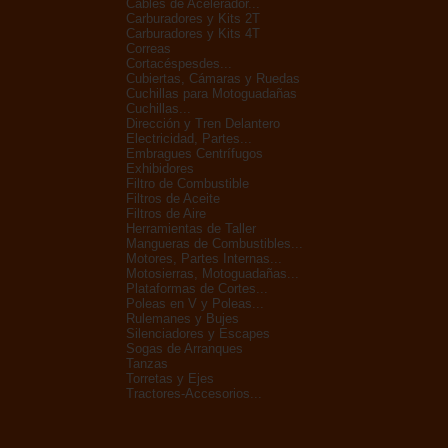
Cables de Acelerador...
Carburadores y Kits 2T
Carburadores y Kits 4T
Correas
Cortacéspesdes...
Cubiertas, Cámaras y Ruedas
Cuchillas para Motoguadañas
Cuchillas...
Dirección y Tren Delantero
Electricidad, Partes...
Embragues Centrífugos
Exhibidores
Filtro de Combustible
Filtros de Aceite
Filtros de Aire
Herramientas de Taller
Mangueras de Combustibles...
Motores, Partes Internas...
Motosierras, Motoguadañas...
Plataformas de Cortes...
Poleas en V y Poleas...
Rulemanes y Bujes
Silenciadores y Escapes
Sogas de Arranques
Tanzas
Torretas y Ejes
Tractores-Accesorios...