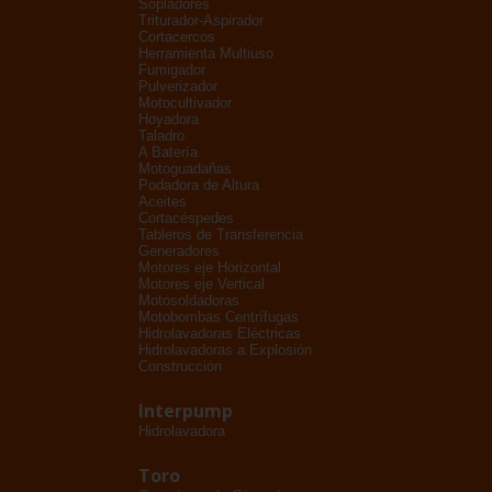
Sopladores
Triturador-Aspirador
Cortacercos
Herramienta Multiuso
Fumigador
Pulverizador
Motocultivador
Hoyadora
Taladro
A Batería
Motoguadañas
Podadora de Altura
Aceites
Cortacéspedes
Tableros de Transferencia
Generadores
Motores eje Horizontal
Motores eje Vertical
Motosoldadoras
Motobombas Centrífugas
Hidrolavadoras Eléctricas
Hidrolavadoras a Explosión
Construcción
Interpump
Hidrolavadora
Toro