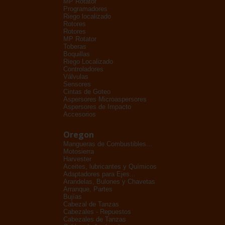
MP Rotator
Programadores
Riego localizado
Rotores
Rotores
MP Rotator
Toberas
Boquillas
Riego Localizado
Controladores
Válvulas
Sensores
Cintas de Goteo
Aspersores Microaspersores
Aspersores de Impacto
Accesorios
Oregon
Mangueras de Combustibles...
Motosierra
Harvester
Aceites, lubricantes y Químicos
Adaptadores para Ejes...
Arandelas, Bulones y Chavetas
Arranque, Partes
Bujías
Cabezal de Tanzas
Cabezales - Repuestos
Cabezales de Tanzas