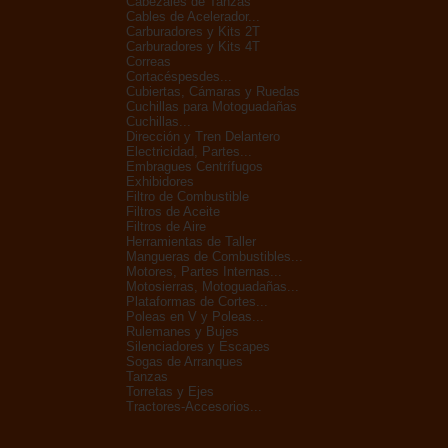
Cabezales de Tanzas
Cables de Acelerador...
Carburadores y Kits 2T
Carburadores y Kits 4T
Correas
Cortacéspesdes...
Cubiertas, Cámaras y Ruedas
Cuchillas para Motoguadañas
Cuchillas...
Dirección y Tren Delantero
Electricidad, Partes...
Embragues Centrífugos
Exhibidores
Filtro de Combustible
Filtros de Aceite
Filtros de Aire
Herramientas de Taller
Mangueras de Combustibles...
Motores, Partes Internas...
Motosierras, Motoguadañas...
Plataformas de Cortes...
Poleas en V y Poleas...
Rulemanes y Bujes
Silenciadores y Escapes
Sogas de Arranques
Tanzas
Torretas y Ejes
Tractores-Accesorios...