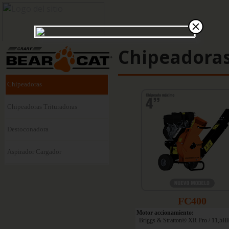
Chipeadora
Chipeadoras
Chipeadoras Trituradoras
Destoconadora
Aspirador Cargador
FC400
Motor accionamiento:
Briggs & Stratton® XR Pro / 11,5HP