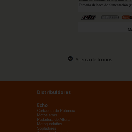
Tamaño de boca de alimentación (c
Má
Acerca de Iconos
Distribuidores
Echo
Cortadora de Potencia
Motosierras
Podadora de Altura
Motoguadañas
Sopladores