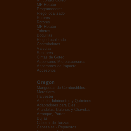
Kit control Goteo
MP Rotator
Programadores
Riego localizado
Rotores
Rotores
MP Rotator
Toberas
Boquillas
Riego Localizado
Controladores
Válvulas
Sensores
Cintas de Goteo
Aspersores Microaspersores
Aspersores de Impacto
Accesorios
Oregon
Mangueras de Combustibles...
Motosierra
Harvester
Aceites, lubricantes y Químicos
Adaptadores para Ejes...
Arandelas, Bulones y Chavetas
Arranque, Partes
Bujías
Cabezal de Tanzas
Cabezales - Repuestos