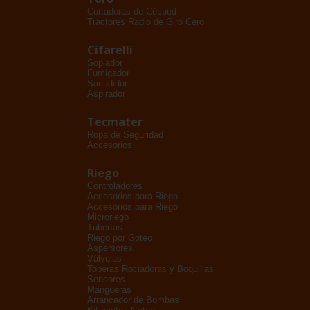
Cortadoras de Césped
Tractores Radio de Giro Cero
Cifarelli
Soplador
Fumigador
Sacudidor
Aspirador
Tecmater
Ropa de Seguridad
Accesorios
Riego
Controladores
Accesorios para Riego
Accesorios para Riego
Microriego
Tuberías
Riego por Goteo
Aspersores
Válvulas
Toberas Rociadoras y Boquillas
Sensores
Mangueras
Arrancador de Bombas