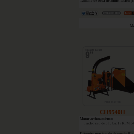
Tamaño de boca de alimentación (c
Má
CH9540H
Motor accionamiento:
Tractor sist. de 3 P. Cat 1 / RPM 54
Diámetro máximo de chipeado:
9" 