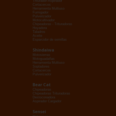
Triturador-Aspirador
Cortacercos
Herramienta Multiuso
Fumigador
Pulverizador
Motocultivador
Chipeadoras - Trituradoras
Hoyadora
Taladros
Aceite
Esparcidor de semillas
Shindaiwa
Motosierras
Motoguadañas
Herramienta Multiuso
Sopladores
Cortacercos
Pulverizador
Bear Cat
Chipeadoras
Chipeadoras Trituradoras
Destoconadora
Aspirador Cargador
Sensei