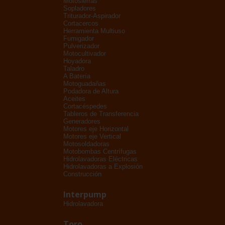
Motosierras
Sopladores
Triturador-Aspirador
Cortacercos
Herramienta Multiuso
Fumigador
Pulverizador
Motocultivador
Hoyadora
Taladro
A Batería
Motoguadañas
Podadora de Altura
Aceites
Cortacéspedes
Tableros de Transferencia
Generadores
Motores eje Horizontal
Motores eje Vertical
Motosoldadoras
Motobombas Centrífugas
Hidrolavadoras Eléctricas
Hidrolavadoras a Explosión
Construcción
Interpump
Hidrolavadora
Toro