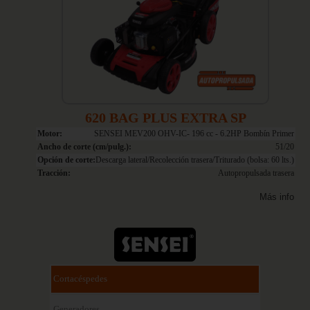
620 BAG PLUS EXTRA SP
Motor:
SENSEI MEV200 OHV-IC- 196 cc - 6.2HP Bombín Primer
Ancho de corte (cm/pulg.):
51/20
Opción de corte:
Descarga lateral/Recolección trasera/Triturado (bolsa: 60 lts.)
Tracción:
Autopropulsada trasera
Más info
Cortacéspedes
Generadores