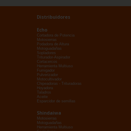
Distribuidores
Echo
Cortadora de Potencia
Motosierras
Podadora de Altura
Motoguadañas
Sopladores
Triturador-Aspirador
Cortacercos
Herramienta Multiuso
Fumigador
Pulverizador
Motocultivador
Chipeadoras - Trituradoras
Hoyadora
Taladros
Aceite
Esparcidor de semillas
Shindaiwa
Motosierras
Motoguadañas
Herramienta Multiuso