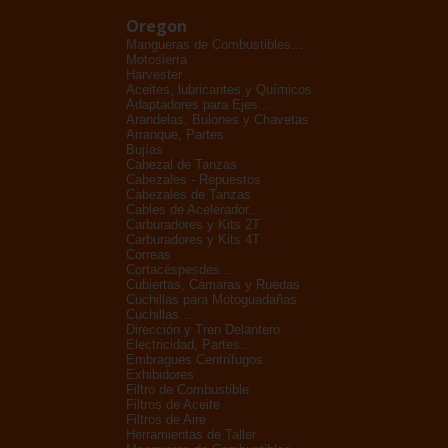
Oregon
Mangueras de Combustibles...
Motosierra
Harvester
Aceites, lubricantes y Químicos
Adaptadores para Ejes...
Arandelas, Bulones y Chavetas
Arranque, Partes
Bujías
Cabezal de Tanzas
Cabezales - Repuestos
Cabezales de Tanzas
Cables de Acelerador...
Carburadores y Kits 2T
Carburadores y Kits 4T
Correas
Cortacéspesdes...
Cubiertas, Cámaras y Ruedas
Cuchillas para Motoguadañas
Cuchillas...
Dirección y Tren Delantero
Electricidad, Partes...
Embragues Centrífugos
Exhibidores
Filtro de Combustible
Filtros de Aceite
Filtros de Aire
Herramientas de Taller