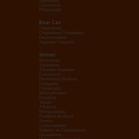
Sopladores
Cortacercos
Pulverizador
Bear Cat
Chipeadoras
Chipeadoras Trituradoras
Destoconadora
Aspirador Cargador
Sensei
Motosierras
Sopladores
Triturador-Aspirador
Cortacercos
Herramienta Multiuso
Fumigador
Pulverizador
Motocultivador
Hoyadora
Taladro
A Batería
Motoguadañas
Podadora de Altura
Aceites
Cortacéspedes
Tableros de Transferencia
Generadores