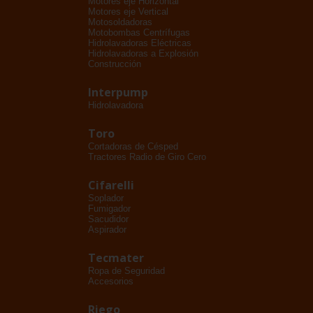
Motores eje Horizontal
Motores eje Vertical
Motosoldadoras
Motobombas Centrífugas
Hidrolavadoras Eléctricas
Hidrolavadoras a Explosión
Construcción
Interpump
Hidrolavadora
Toro
Cortadoras de Césped
Tractores Radio de Giro Cero
Cifarelli
Soplador
Fumigador
Sacudidor
Aspirador
Tecmater
Ropa de Seguridad
Accesorios
Riego