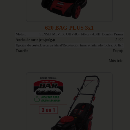
620 BAG PLUS 3x1
Motor:
SENSEI MEV150 OHV-IC- 146 cc - 4.3HP Bombín Primer
Ancho de corte (cm/pulg.):
51/20
Opción de corte:
Descarga lateral/Recolección trasera/Triturado (bolsa: 60 lts.)
Tracción:
Empuje
Más info