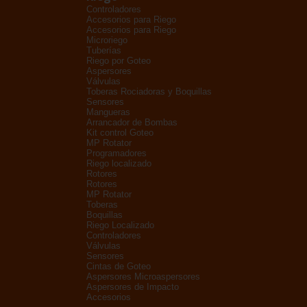
Controladores
Accesorios para Riego
Accesorios para Riego
Microriego
Tuberías
Riego por Goteo
Aspersores
Válvulas
Toberas Rociadoras y Boquillas
Sensores
Mangueras
Arrancador de Bombas
Kit control Goteo
MP Rotator
Programadores
Riego localizado
Rotores
Rotores
MP Rotator
Toberas
Boquillas
Riego Localizado
Controladores
Válvulas
Sensores
Cintas de Goteo
Aspersores Microaspersores
Aspersores de Impacto
Accesorios