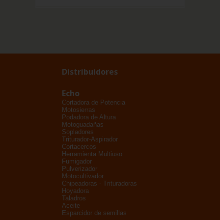
Distribuidores
Echo
Cortadora de Potencia
Motosierras
Podadora de Altura
Motoguadañas
Sopladores
Triturador-Aspirador
Cortacercos
Herramienta Multiuso
Fumigador
Pulverizador
Motocultivador
Chipeadoras - Trituradoras
Hoyadora
Taladros
Aceite
Esparcidor de semillas