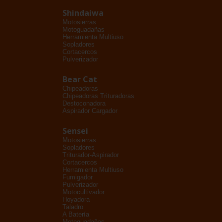
Shindaiwa
Motosierras
Motoguadañas
Herramienta Multiuso
Sopladores
Cortacercos
Pulverizador
Bear Cat
Chipeadoras
Chipeadoras Trituradoras
Destoconadora
Aspirador Cargador
Sensei
Motosierras
Sopladores
Triturador-Aspirador
Cortacercos
Herramienta Multiuso
Fumigador
Pulverizador
Motocultivador
Hoyadora
Taladro
A Batería
Motoguadañas