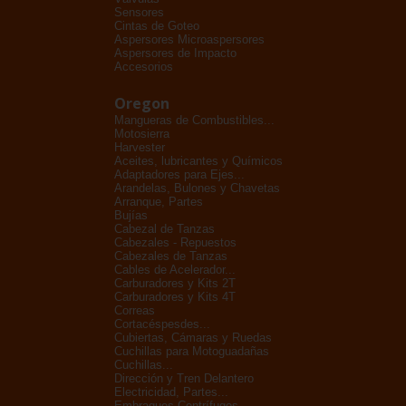
Sensores
Cintas de Goteo
Aspersores Microaspersores
Aspersores de Impacto
Accesorios
Oregon
Mangueras de Combustibles...
Motosierra
Harvester
Aceites, lubricantes y Químicos
Adaptadores para Ejes...
Arandelas, Bulones y Chavetas
Arranque, Partes
Bujías
Cabezal de Tanzas
Cabezales - Repuestos
Cabezales de Tanzas
Cables de Acelerador...
Carburadores y Kits 2T
Carburadores y Kits 4T
Correas
Cortacéspesdes...
Cubiertas, Cámaras y Ruedas
Cuchillas para Motoguadañas
Cuchillas...
Dirección y Tren Delantero
Electricidad, Partes...
Embragues Centrífugos