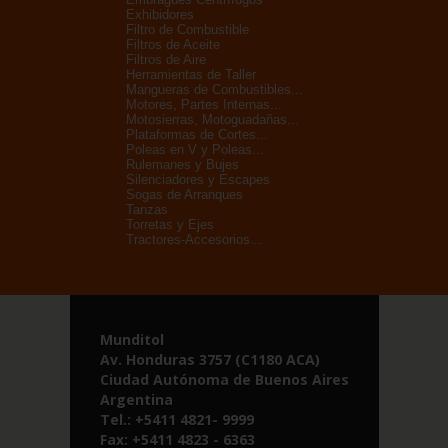
Exhibidores
Filtro de Combustible
Filtros de Aceite
Filtros de Aire
Herramientas de Taller
Mangueras de Combustibles...
Motores, Partes Internas...
Motosierras, Motoguadañas...
Plataformas de Cortes...
Poleas en V y Poleas...
Rulemanes y Bujes
Silenciadores y Escapes
Sogas de Arranques
Tanzas
Torretas y Ejes
Tractores-Accesorios...
Munditol
Av. Honduras 3757 (C1180 ACA)
Ciudad Autónoma de Buenos Aires
Argentina
Tel.: +5411 4821- 9999
Fax: +5411 4823 - 6363