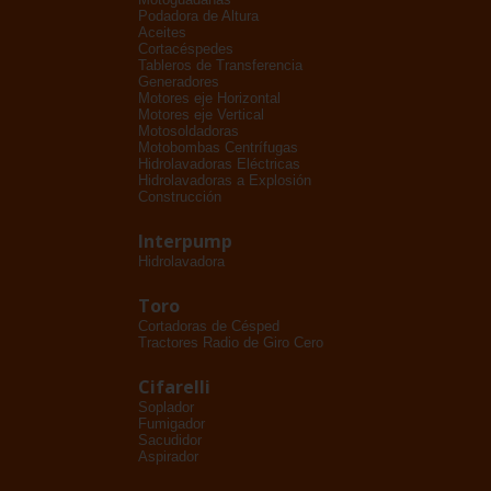
Podadora de Altura
Aceites
Cortacéspedes
Tableros de Transferencia
Generadores
Motores eje Horizontal
Motores eje Vertical
Motosoldadoras
Motobombas Centrífugas
Hidrolavadoras Eléctricas
Hidrolavadoras a Explosión
Construcción
Interpump
Hidrolavadora
Toro
Cortadoras de Césped
Tractores Radio de Giro Cero
Cifarelli
Soplador
Fumigador
Sacudidor
Aspirador