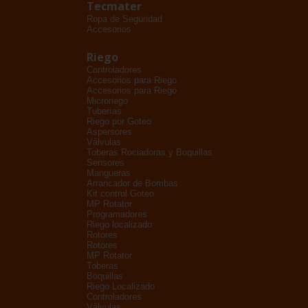
Tecmater
Ropa de Seguridad
Accesorios
Riego
Controladores
Accesorios para Riego
Accesorios para Riego
Microriego
Tuberías
Riego por Goteo
Aspersores
Válvulas
Toberas Rociadoras y Boquillas
Sensores
Mangueras
Arrancador de Bombas
Kit control Goteo
MP Rotator
Programadores
Riego localizado
Rotores
Rotores
MP Rotator
Toberas
Boquillas
Riego Localizado
Controladores
Válvulas