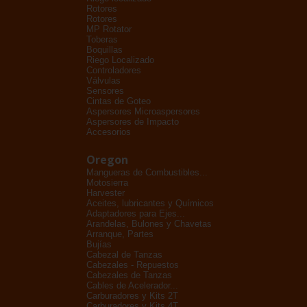
Rotores
Rotores
MP Rotator
Toberas
Boquillas
Riego Localizado
Controladores
Válvulas
Sensores
Cintas de Goteo
Aspersores Microaspersores
Aspersores de Impacto
Accesorios
Oregon
Mangueras de Combustibles...
Motosierra
Harvester
Aceites, lubricantes y Químicos
Adaptadores para Ejes...
Arandelas, Bulones y Chavetas
Arranque, Partes
Bujías
Cabezal de Tanzas
Cabezales - Repuestos
Cabezales de Tanzas
Cables de Acelerador...
Carburadores y Kits 2T
Carburadores y Kits 4T