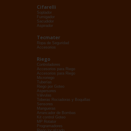
Cifarelli
Soplador
Fumigador
Sacudidor
Aspirador
Tecmater
Ropa de Seguridad
Accesorios
Riego
Controladores
Accesorios para Riego
Accesorios para Riego
Microriego
Tuberías
Riego por Goteo
Aspersores
Válvulas
Toberas Rociadoras y Boquillas
Sensores
Mangueras
Arrancador de Bombas
Kit control Goteo
MP Rotator
Programadores
Riego localizado