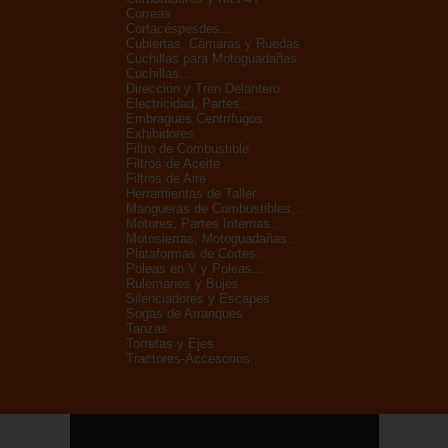
Correas
Cortacéspesdes...
Cubiertas, Cámaras y Ruedas
Cuchillas para Motoguadañas
Cuchillas...
Dirección y Tren Delantero
Electricidad, Partes...
Embragues Centrífugos
Exhibidores
Filtro de Combustible
Filtros de Aceite
Filtros de Aire
Herramientas de Taller
Mangueras de Combustibles...
Motores, Partes Internas...
Motosierras, Motoguadañas...
Plataformas de Cortes...
Poleas en V y Poleas...
Rulemanes y Bujes
Silenciadores y Escapes
Sogas de Arranques
Tanzas
Torretas y Ejes
Tractores-Accesorios...