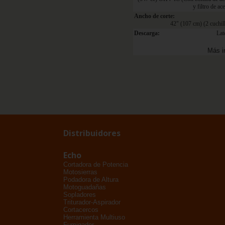
y filtro de ace
Ancho de corte:
42" (107 cm) (2 cuchil
Descarga:
Lat
Más i
Distribuidores
Echo
Cortadora de Potencia
Motosierras
Podadora de Altura
Motoguadañas
Sopladores
Triturador-Aspirador
Cortacercos
Herramienta Multiuso
Fumigador