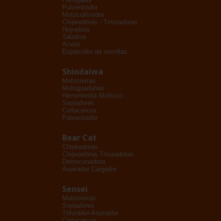
Pulverizador
Motocultivador
Chipeadoras - Trituradoras
Hoyadora
Taladros
Aceite
Esparcidor de semillas
Shindaiwa
Motosierras
Motoguadañas
Herramienta Multiuso
Sopladores
Cortacercos
Pulverizador
Bear Cat
Chipeadoras
Chipeadoras Trituradoras
Destoconadora
Aspirador Cargador
Sensei
Motosierras
Sopladores
Triturador-Aspirador
Cortacercos