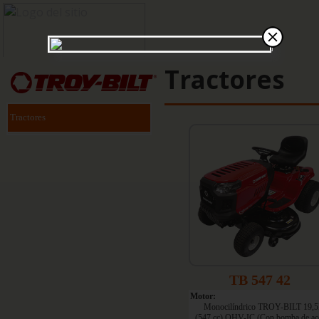
Tractores
Tractores
TB 547 42
Motor:
Monocilíndrico TROY-BILT 19,
(547 cc) OHV-IC (Con bomba de ace