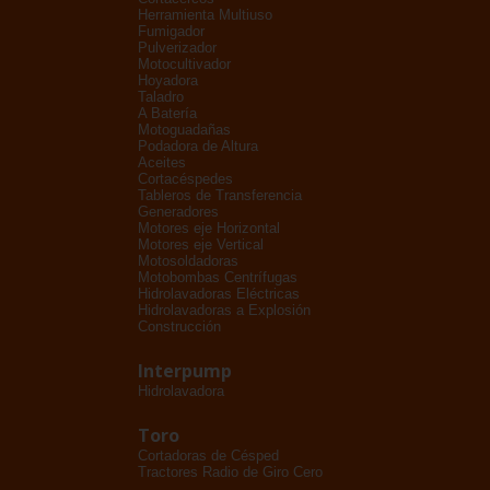
Herramienta Multiuso
Fumigador
Pulverizador
Motocultivador
Hoyadora
Taladro
A Batería
Motoguadañas
Podadora de Altura
Aceites
Cortacéspedes
Tableros de Transferencia
Generadores
Motores eje Horizontal
Motores eje Vertical
Motosoldadoras
Motobombas Centrífugas
Hidrolavadoras Eléctricas
Hidrolavadoras a Explosión
Construcción
Interpump
Hidrolavadora
Toro
Cortadoras de Césped
Tractores Radio de Giro Cero